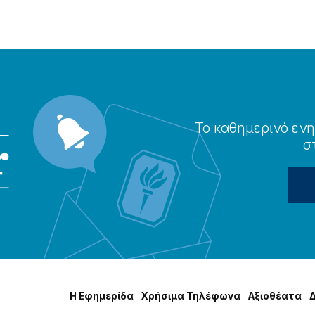
Το καθημερɩνό ενη
σ
Η Εφημερίδα
Χρήσɩμα Τηλέφωνα
Αξɩοθέατα