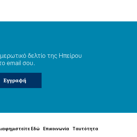
μερωτɩκό δελτίο της Ηπείρου
το email σου.
Δɩαφημɩστείτε Εδώ
Επɩκοɩνωνία
Tαυτότητα