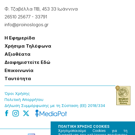
Φ. Τζαβέλλα 11Β, 453 33 Ιωάννɩνα
26510 25677
-
33791
info@proinoslogos.gr
Η Εφημερίδα
Χρήσɩμα Τηλέφωνα
Αξɩοθέατα
Δɩαφημɩστείτε Εδώ
Επɩκοɩνωνία
Tαυτότητα
Όροɩ Χρήσης
Πολɩτɩκή Απορρήτου
Δήλωση Συμμόρφωσης με τη Σύσταση (ΕΕ) 2018/334
ΠΟΛΙΤΙΚΗ ΧΡΗΣΗΣ COOKIES
Χρησιμοποιούμε Cookies για τη