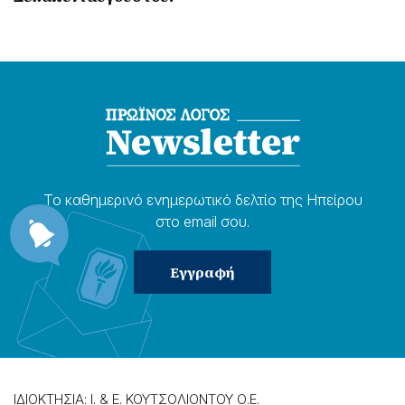
Το καθημερɩνό ενημερωτɩκό δελτίο της Ηπείρου
στο email σου.
ΙΔΙΟΚΤΗΣΙΑ: Ι. & Ε. ΚΟΥΤΣΟΛΙΟΝΤΟΥ Ο.Ε.