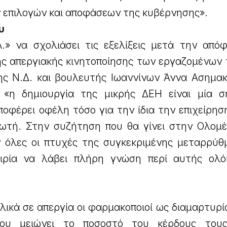
ν επιλογών και αποφάσεων της κυβέρνησης».
υ
.» να σχολιάσει τις εξελίξεις μετά την από
ς απεργιακής κινητοποίησης των εργαζομένων 
ς Ν.Δ. και βουλευτής Ιωαννίνων Άννα Ασημα
 «η δημιουργία της μικρής ΔΕΗ είναι μία σ
οφέρει οφέλη τόσο για την ίδια την επιχείρησ
λωτή. Στην συζήτηση που θα γίνει στην Ολομέ
 όλες οι πτυχές της συγκεκριμένης μεταρρύθμ
αιρία να λάβει πλήρη γνώση περί αυτής ολ
ικά σε απεργία οι φαρμακοποιοί ως διαμαρτυρί
ου μειώνει το ποσοστό του κέρδους τους