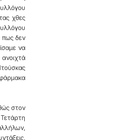
Συλλόγου
τας χθες
 Συλλόγου
 πως δεν
σίσαμε να
 ανοιχτά
Ντούσκας
ς φάρμακα
θώς στον
, Τετάρτη
αλλήλων,
υντάξεις,