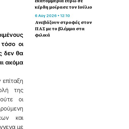
εκατομμύρια ευρώ σε
κέρδη μοίρασε τον Ιούλιο
6 Αύγ 2026 • 12:10
Ανεβάζουν στροφές στον
ΠΑΣ με το βλέμμα στα
ιμένους
φιλικά
 τόσο οι
ς δεν θα
αι ακόμα
 επίταξη
ολή της
ούτε οι
ιρούμενη
έων και
άννενα με