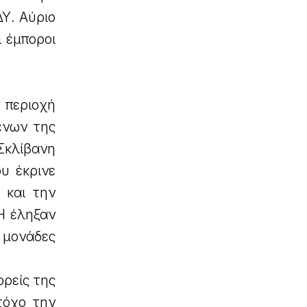
ΔΥ. Αύριο
 έμποροι
 περιοχή
ένων της
Σκλίβανη
υ έκρινε
 και την
Η έληξαν
ς μονάδες
ρείς της
τόχο την