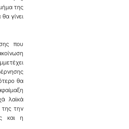
Τμήμα της
θα γίνει
ησης που
νακοίνωση
μμετέχει
υβέρνησης
ότερο θα
αφαίμαξη
χά λαϊκά
 της την
ς και η