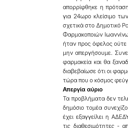
απορρίφθηκε η πρότασ
για 24ωρο κλείσιμο τω
σχετικά στο Δημοτικό Ρ
Φαρμακοποιών Ιωαννίνω
ήταν προς όφελος ούτε 
μην απεργήσουμε. Συνεχ
φαρμακεία και θα ξανα
διαβεβαίωσε ότι οι φαρ
τώρα που ο κόσμος φεύγε
Απεργία αύριο
Τα προβλήματα δεν τελ
δημόσιο τομέα συνεχίζον
έχει εξαγγείλει η ΑΔΕ
τις διαθεσιμότητες - α