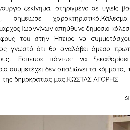
ούργιο ξεκίνημα, στηριγμένο σε υγιείς βά
, σημείωσε χαρακτηριστικά.Κάλεσμ
αρχος Ιωαννίνων απηύθυνε δημόσιο κάλεσ
λφους του στην Ήπειρο να συμμετάσχο
τας γνωστό ότι θα αναλάβει άμεσα πρωτ
λους. Έσπευσε πάντως να ξεκαθαρίσε
ία συμμετέχει δεν απαξιώνει τα κόμματα, 
α της δημοκρατίας μας.ΚΩΣΤΑΣ ΑΓΟΡΗΣ
S