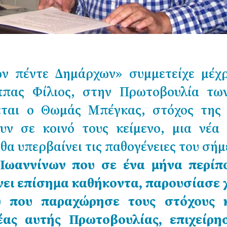
ων πέντε Δημάρχων» συμμετείχε μέχρ
ππας Φίλιος, στην Πρωτοβουλία τω
ται ο Θωμάς Μπέγκας, στόχος της 
ουν σε κοινό τους κείμενο, μια νέα
θα υπερβαίνει τις παθογένειες του σήμ
 Ιωαννίνων που σε ένα μήνα περίπ
ει επίσημα καθήκοντα, παρουσίασε χ
υ που παραχώρησε τους στόχους κ
έας αυτής Πρωτοβουλίας, επιχείρησ