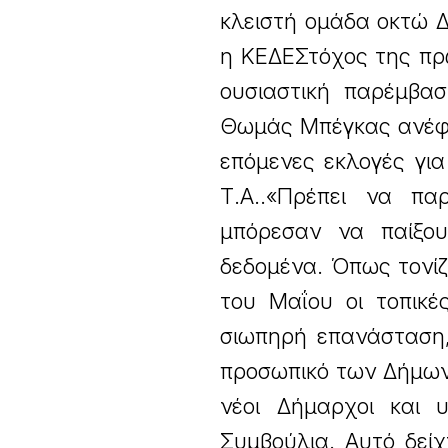
κλειστή ομάδα οκτώ 
η ΚΕΔΕΣτόχος της πρ
ουσιαστική παρέμβα
Θωμάς Μπέγκας ανέφερ
επόμενες εκλογές γι
Τ.Α..«Πρέπει να πα
μπόρεσαν να παίξο
δεδομένα. Όπως τονίζο
του Μαΐου οι τοπικέ
σιωπηρή επανάσταση
προσωπικό των Δήμων.
νέοι Δήμαρχοι και 
Συμβούλια. Αυτό δείχ