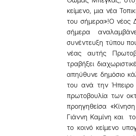
Θωμάς Μπέγκας, στόχο
κείμενο, μια νέα Τοπι
του σήμερα»!Ο νέος 
σήμερα αναλαμβάν
συνέντευξη τύπου που
νέας αυτής Πρωτοβο
τραβήξει διαχωριστι
απηύθυνε δημόσιο κά
του ανά την Ήπειρο
πρωτοβουλία των οκ
προηγηθείσα «Κίνηση
Γιάννη Καμίνη και τ
το κοινό κείμενο υπ