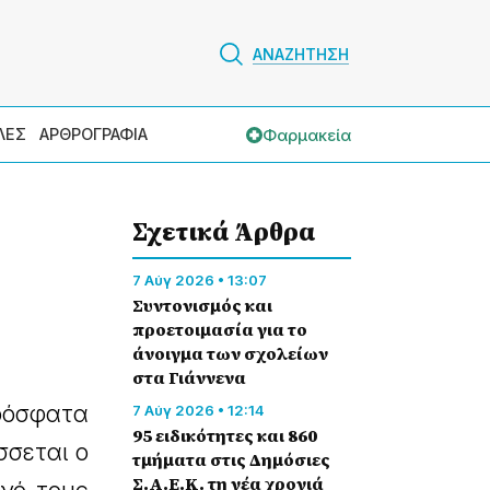
ΑΝΑΖΗΤΗΣΗ
Φαρμακεία
ΛΕΣ
ΑΡΘΡΟΓΡΑΦΙΑ
Σχετικά Άρθρα
7 Αύγ 2026 • 13:07
Συντονισμός και
προετοιμασία για το
άνοιγμα των σχολείων
στα Γιάννενα
ρόσφατα
7 Αύγ 2026 • 12:14
95 ειδικότητες και 860
σσεται ο
τμήματα στις Δημόσιες
Σ.Α.Ε.Κ. τη νέα χρονιά