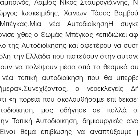
αμπρινός, Λαμίας Νίκος Σταυρογιάννης, Ν
ώργος Ιωακειμίδης, Χανίων Τάσος Βαμβού
έγκας.Μια νέα ΑυτοδιοίκησηΗ συγκε
όνισε χθες ο Θωμάς Μπέγκας «επιδιώκει α
λο της Αυτοδιοίκησης και αφετέρου να συσ
 όλη την Ελλάδα που πιστεύουν στην αυτον
έλουν να παλέψουν μέσα από τα θεσμικά σ
νέα τοπική αυτοδιοίκηση που θα υπερβαί
μερα».Συνεχίζοντας, ο νεοεκλεγείς Δ
τι «η πορεία που ακολουθήσαμε επί δεκαε
οδιοίκηση, μας οδήγησε σε πολλά αδ
ην Τοπική Αυτοδιοίκηση, δημιουργικές αν
. Είναι θέμα επιβίωσης να αναπτύξουμε 