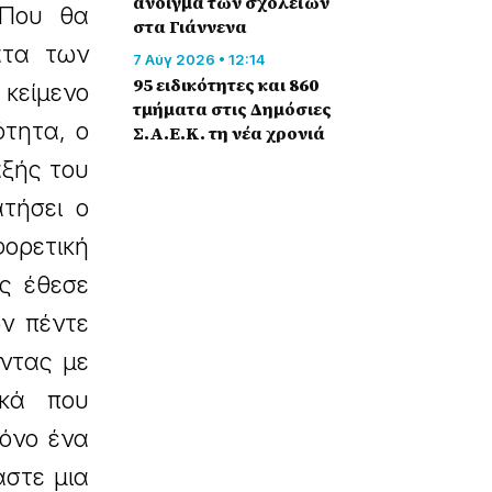
άνοιγμα των σχολείων
 Που θα
στα Γιάννενα
ματα των
7 Αύγ 2026 • 12:14
95 ειδικότητες και 860
κείμενο
τμήματα στις Δημόσιες
τητα, ο
Σ.Α.Ε.Κ. τη νέα χρονιά
ξής του
τήσει ο
φορετική
ς έθεσε
ων πέντε
οντας με
ικά που
μόνο ένα
αστε μια