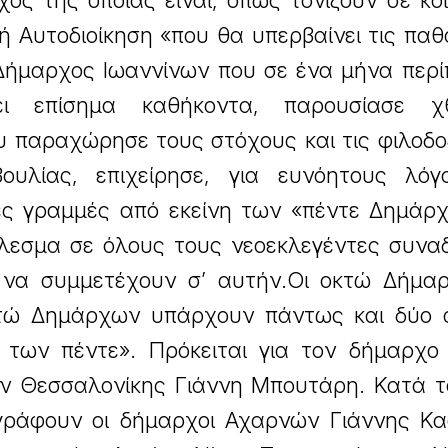
ς της οποίας είναι, όπως τονίζουν σε κο
κή Αυτοδιοίκηση «που θα υπερβαίνει τις παθ
Δήμαρχος Ιωαννίνων που σε ένα μήνα περί
ει επίσημα καθήκοντα, παρουσίασε χ
 παραχώρησε τους στόχους και τις φιλοδο
υλίας, επιχείρησε, για ευνόητους λόγ
κές γραμμές από εκείνη των «πέντε Δημάρ
λεσμα σε όλους τους νεοεκλεγέντες συνα
 να συμμετέχουν σ’ αυτήν.Οι οκτώ Δήμαρ
τώ Δημάρχων υπάρχουν πάντως και δύο 
 των πέντε». Πρόκειται για τον δήμαρχο
ον Θεσσαλονίκης Γιάννη Μπουτάρη. Κατά τ
ογράφουν οι δήμαρχοι Αχαρνών Γιάννης Κα