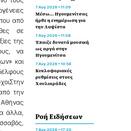
ινό τους
7 Αύγ 2026 • 11:09
ογένειες
Μέσω… Ηγουμενίτσας
που από
ήρθε η ενημέρωση για
την Λαψίστα
θες σε
7 Αύγ 2026 • 11:08
ξίες της
Έπαιζε δυνατά μουσική
ως αργά στην
ους, να
Ηγουμενίτσα
χων» και
7 Αύγ 2026 • 10:58
Κυκλοφοριακές
δέλφους
ρυθμίσεις στους
χοιΣτην
Χουλιαράδες
από την
 Αθήνας
α άλλα,
Ροή Eιδήσεων
σσαβός,
7 Αύγ 2026 • 17:20