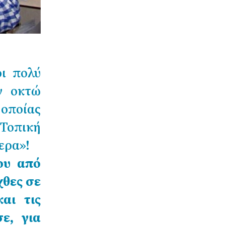
ι πολύ
ν οκτώ
οποίας
 Τοπική
ερα»!
ου από
θες σε
αι τις
ε, για