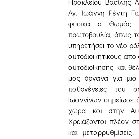
Ηρακλείου Βασίλης Λ
Αγ. Ιωάννη Ρέντη Γι
φυσικά ο Θωμάς Μπ
πρωτοβουλία, όπως τ
υπηρετήσει το νέο ρό
αυτοδιοικητικούς από
αυτοδιοίκησης και θ
μας όργανα για μια 
παθογένειες του σή
Ιωαννίνων σημείωσε ό
χώρα και στην Αυτ
Χρειάζονται πλέον στ
και μεταρρυθμίσεις