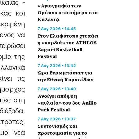
ίκαιας -
«Αγιογραφία των
κας και
Ορέων» από σήμερα στο
Καλέντζι
κριμένη
7 Αύγ 2026 • 14:45
φενός να
Στον Ελαφότοπο χτυπάει
η «καρδιά» του ATHLOS
πειρώσει
Zagori Basketball
ομία της
Festival
7 Αύγ 2026 • 13:42
υλλογικά
Ώρα Ευρωμπάσκετ για
νει τις
την Εθνική Κορασίδων
ήμαρχος
7 Αύγ 2026 • 13:40
Ανοίγει απόψε η
τίες στη
«αυλαία» του 3ου Anilio
Park Festival
ιέξοδα.
7 Αύγ 2026 • 13:07
ατροπές,
Συντονισμός και
μια νέα
προετοιμασία για το