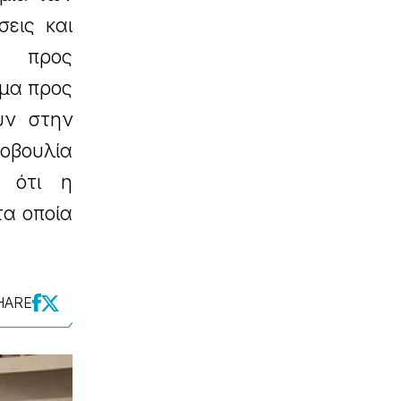
σεις και
α προς
μα προς
υν στην
οβουλία
ι ότι η
τα οποία
HARE