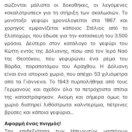
σώζονται μάλιστα οι δοκοθήκες, οι λεγόμενες
«σκαλότρυπες» για τη στήριξη των σκαλωσιών. Το
μονότοξο γεφύρι χρονολογείται στα 1867 και
χορηγός εμφανίζεται κάποιος Στέλιος από το
Ελατοχώρι, που έδωσε για την κατασκευή του 3.500
γρόσια. Δεύτερο στον κατάλογο το γεφύρι του
Κώττη εντός της Δόλιανης, πίσω από τον Ιερό Ναό
της Θεοτόκου, που γεφυρώνει ένα ρέμα του
Βάρδα, παραποτάμου του Αράχθου. Η Δόλιανη
είναι ένα ιστορικό χωριό, που απέχει 53 χιλιόμετρα
από τα Γιάννενα. Το 1943 πυρπολήθηκε από τους
Γερμανούς και σχεδόν όλα τα πετρόχτιστα σπίτια
της καταστράφηκαν. Ακόμη και σήμερα όμως το
χωριό διατηρεί λιθόστρωτα καλντερίμια, πέτρινες
βρύσες και κάποια γεφύρια…
Αφορμή ένας πνιγμός!
Την επιδεξιότητα των Ηπειρωτών μαστόρων