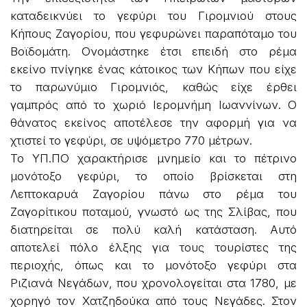
καταδεικνύει το γεφύρι του Γιρομνιού στους
Κήπους Ζαγορίου, που γεφυρώνει παραπόταμο του
Βοϊδομάτη. Ονομάστηκε έτσι επειδή στο ρέμα
εκείνο πνίγηκε ένας κάτοικος των Κήπων που είχε
το παρωνύμιο Γιρομνιός, καθώς είχε έρθει
γαμπρός από το χωριό Ιερομνήμη Ιωαννίνων. Ο
θάνατος εκείνος αποτέλεσε την αφορμή για να
χτιστεί το γεφύρι, σε υψόμετρο 770 μέτρων.
Το ΥΠ.ΠΟ χαρακτήρισε μνημείο και το πέτρινο
μονότοξο γεφύρι, το οποίο βρίσκεται στη
Λεπτοκαρυά Ζαγορίου πάνω στο ρέμα του
Ζαγορίτικου ποταμού, γνωστό ως της Σλίβας, που
διατηρείται σε πολύ καλή κατάσταση. Αυτό
αποτελεί πόλο έλξης για τους τουρίστες της
περιοχής, όπως και το μονότοξο γεφύρι στα
Ριζιανά Νεγάδων, που χρονολογείται στα 1780, με
χορηγό τον Χατζηδούκα από τους Νεγάδες. Στον