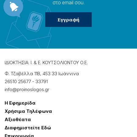
στο email σου.
ΙΔΙΟΚΤΗΣΙΑ: Ι. & Ε. ΚΟΥΤΣΟΛΙΟΝΤΟΥ Ο.Ε.
Φ. Τζαβέλλα 11Β, 453 33 Ιωάννɩνα
26510 25677
-
33791
info@proinoslogos.gr
Η Εφημερίδα
Χρήσɩμα Τηλέφωνα
Αξɩοθέατα
Δɩαφημɩστείτε Εδώ
Επɩκοɩνωνία