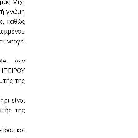
μας Μιχ.
νή γνώμη
ς, καθώς
εμμένου
συνεργεί
ΓΜΑ, Δεν
 ΗΠΕΙΡΟΥ
αυτής της
ήρι είναι
υτής της
νόδου και