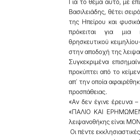
Για το θέμα αυτό, με ε
Βασιλειάδης, θέτει σει
της Ηπείρου και φυσικ
πρόκειται για μια κ
θρησκευτικού κειμηλίου
στην αποδοχή της λειψα
Συγκεκριμένα επισημαί
προκύπτει από το κείμε
απ΄ την οποία αφαιρέθη
προσπάθειας.
«Αν δεν έγινε έρευνα –
«ΠΑΛΙΟ ΚΑΙ ΕΡΗΜΩΜΕΝΟ»
λειψανοθήκης είναι ΜΟ
Οι πέντε εκκλησιαστικέ