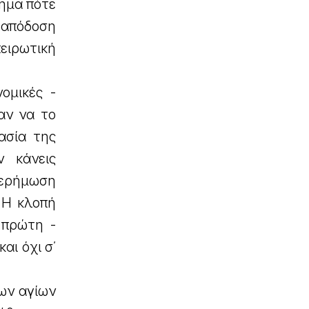
ημα πότε
 απόδοση
ειρωτική
ομικές -
αν να το
ασία της
ν κάνεις
 ερήμωση
. Η κλοπή
 πρώτη -
αι όχι σ΄
ων αγίων