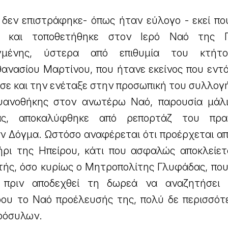
δεν επιστράφηκε- όπως ήταν εύλογο - εκεί που
ε και τοποθετήθηκε στον Ιερό Ναό της Π
γμένης, ύστερα από επιθυμία του κτήτ
ανασίου Μαρτίνου, που ήτανε εκείνος που εντό
σε και την ενέταξε στην προσωπική του συλλογ
ψανοθήκης στον ανωτέρω Ναό, παρουσία μάλ
ας, αποκαλύφθηκε από ρεπορτάζ του πρακ
ν Δόγμα. Ωστόσο αναφέρεται ότι προέρχεται απ
ήρι της Ηπείρου, κάτι που ασφαλώς αποκλείετ
τής, όσο κυρίως ο Μητροπολίτης Γλυφάδας, που
ε πριν αποδεχθεί τη δωρεά να αναζητήσει
ρου το Ναό προέλευσής της, πολύ δε περισσότ
ερόσυλων.