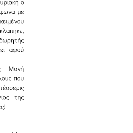
υριακή ο
μφωνα με
κειμένου
 κλάπηκε,
ο δωρητής
κει αφού
ως Μονή
λους που
τέσσερις
γίας της
ς!