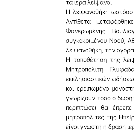
τα ιερά λείψανα.
Η λειψανοθήκη ωστόσο 
Αντίθετα μεταφέρθηκ
Φανερωμένης Βουλια
συγκεκριμένου Ναού, Αθ
λειψανοθήκη, την αγόρα
Η τοποθέτηση της λει
Μητροπολίτη Γλυφάδ
εκκλησιαστικών ειδήσεω
και ερειπωμένο μοναστ
γνωρίζουν τόσο ο δωρη
περιπτώσει θα έπρεπ
μητροπολίτες της Ηπεί
είναι γνωστή η δράση ι