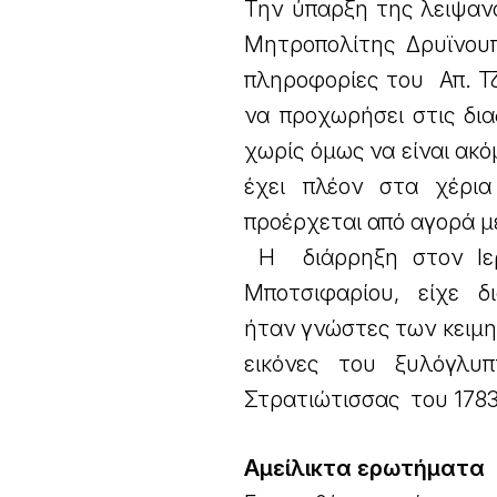
Την ύπαρξη της λειψαν
Μητροπολίτης Δρυϊνουπ
πληροφορίες του Απ. Τ
να προχωρήσει στις δια
χωρίς όμως να είναι ακ
έχει πλέον στα χέρια
προέρχεται από αγορά 
Η διάρρηξη στον Ιε
Μποτσιφαρίου, είχε δι
ήταν γνώστες των κειμη
εικόνες του ξυλόγλυ
Στρατιώτισσας του 1783
Αμείλικτα ερωτήματα