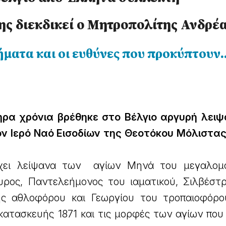
ης διεκδικεί ο Μητροπολίτης Ανδρέ
ήματα και οι ευθύνες που προκύπτουν
ρα χρόνια βρέθηκε στο Βέλγιο αργυρή λει
ον Ιερό Ναό Εισοδίων της Θεοτόκου Μόλιστας
χει λείψανα των αγίων Μηνά του μεγαλομά
ρος, Παντελεήμονος του ιαματικού, Σιλβέστ
ς αθλoφόρου και Γεωργίου του τροπαιοφόρο
κατασκευής 1871 και τις μορφές των αγίων που