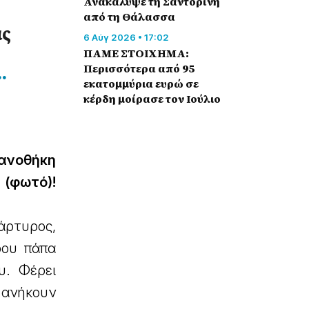
Ανακάλυψε τη Σαντορίνη
από τη Θάλασσα
ας
6 Αύγ 2026 • 17:02
ΠΑΜΕ ΣΤΟΙΧΗΜΑ:
Περισσότερα από 95
…
εκατομμύρια ευρώ σε
κέρδη μοίρασε τον Ιούλιο
ψανοθήκη
 (φωτό)!
ρτυρος,
ρου πάπα
υ. Φέρει
 ανήκουν