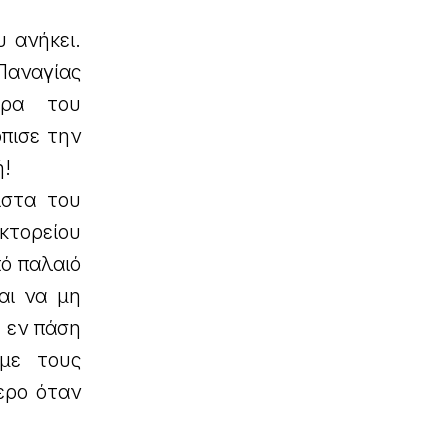
 ανήκει.
αναγίας
ορα του
πισε την
ή!
ιστα του
τορείου
ό παλαιό
αι να μη
 εν πάση
 με τους
ερο όταν