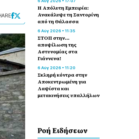
6 Αύγ 2026 • 17:07
Η Απόλυτη Εμπειρία:
Ανακάλυψε τη Σαντορίνη
HARE
από τη Θάλασσα
6 Αύγ 2026 • 11:35
ΣΤΟΠ στην…
αποψίλωση της
Αστυνομίας στα
Γιάννενα!
6 Αύγ 2026 • 11:20
Σκληρή κόντρα στην
Αποκεντρωμένη για
Λαψίστα και
μετακινήσεις υπαλλήλων
Ροή Eιδήσεων