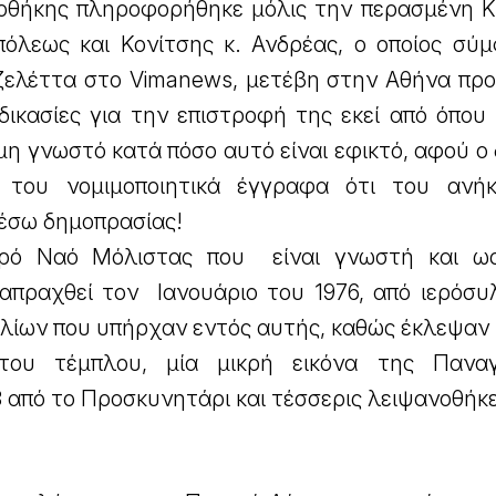
οθήκης πληροφορήθηκε μόλις την περασμένη Κ
όλεως και Κονίτσης κ. Ανδρέας, ο οποίος σύ
ζελέττα στο Vimanews, μετέβη στην Αθήνα προ
δικασίες για την επιστροφή της εκεί από όπου
όμη γνωστό κατά πόσο αυτό είναι εφικτό, αφού 
 του νομιμοποιητικά έγγραφα ότι του ανή
μέσω δημοπρασίας!
ρό Ναό Μόλιστας που είναι γνωστή και 
απραχθεί τον Ιανουάριο του 1976, από ιερόσυ
λίων που υπήρχαν εντός αυτής, καθώς έκλεψαν 
πτου τέμπλου, μία μικρή εικόνα της Πανα
 από το Προσκυνητάρι και τέσσερις λειψανοθήκε