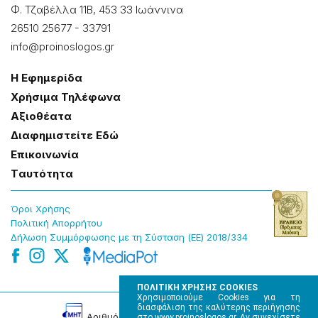
Φ. Τζαβέλλα 11Β, 453 33 Ιωάννɩνα
26510 25677
-
33791
info@proinoslogos.gr
Η Εφημερίδα
Χρήσɩμα Τηλέφωνα
Αξɩοθέατα
Δɩαφημɩστείτε Εδώ
Επɩκοɩνωνία
Tαυτότητα
Όροɩ Χρήσης
Πολɩτɩκή Απορρήτου
Δήλωση Συμμόρφωσης με τη Σύσταση (ΕΕ) 2018/334
ΠΟΛΙΤΙΚΗ ΧΡΗΣΗΣ COOKIES
Χρησιμοποιούμε Cookies για τη
διασφάλιση της καλύτερης περιήγησης
Αρɩθμός Πɩστοποίησης Μ.Η.Τ. 220242
στο www.proinoslogos.gr. Αν συνεχίσετε