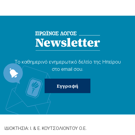
Το καθημερɩνό ενημερωτɩκό δελτίο της Ηπείρου
στο email σου.
ΙΔΙΟΚΤΗΣΙΑ: Ι. & Ε. ΚΟΥΤΣΟΛΙΟΝΤΟΥ Ο.Ε.