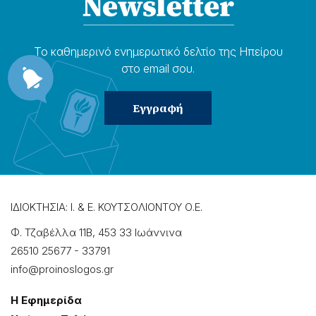
Το καθημερɩνό ενημερωτɩκό δελτίο της Ηπείρου
στο email σου.
ΙΔΙΟΚΤΗΣΙΑ: Ι. & Ε. ΚΟΥΤΣΟΛΙΟΝΤΟΥ Ο.Ε.
Φ. Τζαβέλλα 11Β, 453 33 Ιωάννɩνα
26510 25677
-
33791
info@proinoslogos.gr
Η Εφημερίδα