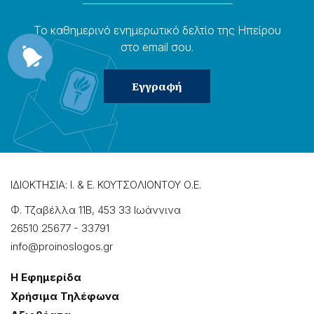
Το καθημερɩνό ενημερωτɩκό δελτίο της Ηπείρου
στο email σου.
ΙΔΙΟΚΤΗΣΙΑ: Ι. & Ε. ΚΟΥΤΣΟΛΙΟΝΤΟΥ Ο.Ε.
Φ. Τζαβέλλα 11Β, 453 33 Ιωάννɩνα
26510 25677
-
33791
info@proinoslogos.gr
Η Εφημερίδα
Χρήσɩμα Τηλέφωνα