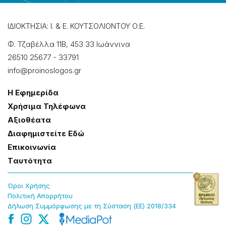
ΙΔΙΟΚΤΗΣΙΑ: Ι. & Ε. ΚΟΥΤΣΟΛΙΟΝΤΟΥ Ο.Ε.
Φ. Τζαβέλλα 11Β, 453 33 Ιωάννɩνα
26510 25677
-
33791
info@proinoslogos.gr
Η Εφημερίδα
Χρήσɩμα Τηλέφωνα
Αξɩοθέατα
Δɩαφημɩστείτε Εδώ
Επɩκοɩνωνία
Tαυτότητα
Όροɩ Χρήσης
Πολɩτɩκή Απορρήτου
Δήλωση Συμμόρφωσης με τη Σύσταση (ΕΕ) 2018/334