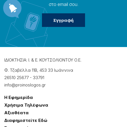
στο email σου.
ΙΔΙΟΚΤΗΣΙΑ: Ι. & Ε. ΚΟΥΤΣΟΛΙΟΝΤΟΥ Ο.Ε.
Φ. Τζαβέλλα 11Β, 453 33 Ιωάννɩνα
26510 25677
-
33791
info@proinoslogos.gr
Η Εφημερίδα
Χρήσɩμα Τηλέφωνα
Αξɩοθέατα
Δɩαφημɩστείτε Εδώ