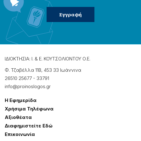
ΙΔΙΟΚΤΗΣΙΑ: Ι. & Ε. ΚΟΥΤΣΟΛΙΟΝΤΟΥ Ο.Ε.
Φ. Τζαβέλλα 11Β, 453 33 Ιωάννɩνα
26510 25677
-
33791
info@proinoslogos.gr
Η Εφημερίδα
Χρήσɩμα Τηλέφωνα
Αξɩοθέατα
Δɩαφημɩστείτε Εδώ
Επɩκοɩνωνία