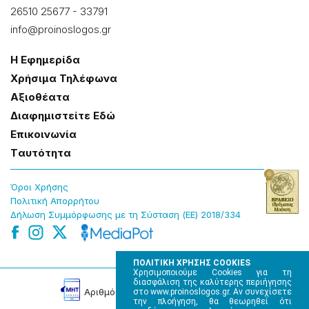
26510 25677
-
33791
info@proinoslogos.gr
Η Εφημερίδα
Χρήσɩμα Τηλέφωνα
Αξɩοθέατα
Δɩαφημɩστείτε Εδώ
Επɩκοɩνωνία
Tαυτότητα
Όροɩ Χρήσης
Πολɩτɩκή Απορρήτου
Δήλωση Συμμόρφωσης με τη Σύσταση (ΕΕ) 2018/334
ΠΟΛΙΤΙΚΗ ΧΡΗΣΗΣ COOKIES
Χρησιμοποιούμε Cookies για τη
διασφάλιση της καλύτερης περιήγησης
Αρɩθμός Πɩστοποίησης Μ.Η.Τ. 220242
στο www.proinoslogos.gr. Αν συνεχίσετε
την πλοήγηση, θα θεωρηθεί ότι