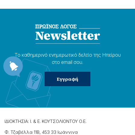
Το καθημερɩνό ενημερωτɩκό δελτίο της Ηπείρου
στο email σου.
ΙΔΙΟΚΤΗΣΙΑ: Ι. & Ε. ΚΟΥΤΣΟΛΙΟΝΤΟΥ Ο.Ε.
Φ. Τζαβέλλα 11Β, 453 33 Ιωάννɩνα