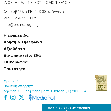
ΙΔΙΟΚΤΗΣΙΑ: Ι. & Ε. ΚΟΥΤΣΟΛΙΟΝΤΟΥ Ο.Ε.
Φ. Τζαβέλλα 11Β, 453 33 Ιωάννɩνα
26510 25677
-
33791
info@proinoslogos.gr
Η Εφημερίδα
Χρήσɩμα Τηλέφωνα
Αξɩοθέατα
Δɩαφημɩστείτε Εδώ
Επɩκοɩνωνία
Tαυτότητα
Όροɩ Χρήσης
Πολɩτɩκή Απορρήτου
Δήλωση Συμμόρφωσης με τη Σύσταση (ΕΕ) 2018/334
ΠΟΛΙΤΙΚΗ ΧΡΗΣΗΣ COOKIES