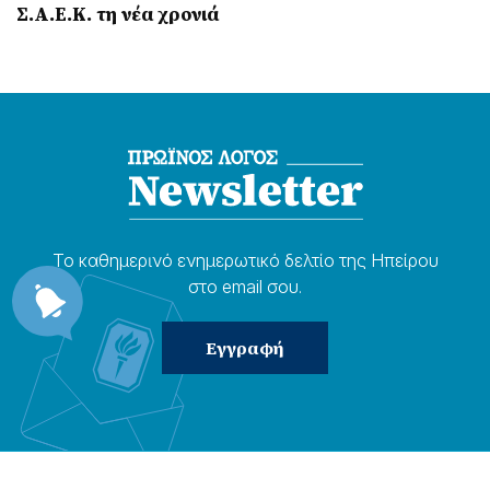
Σ.Α.Ε.Κ. τη νέα χρονιά
Το καθημερɩνό ενημερωτɩκό δελτίο της Ηπείρου
στο email σου.