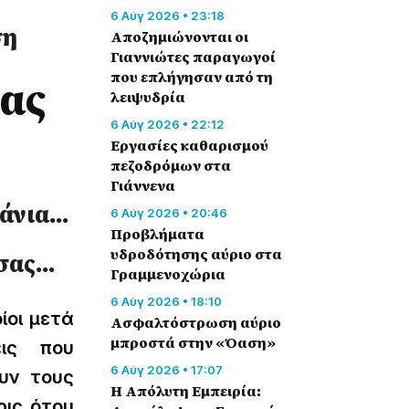
6 Αύγ 2026 • 23:18
ση
Αποζημιώνονται οι
Γιαννιώτες παραγωγοί
που επλήγησαν από τη
ρας
λειψυδρία
6 Αύγ 2026 • 22:12
Εργασίες καθαρισμού
πεζοδρόμων στα
Γιάννενα
μάνια…
6 Αύγ 2026 • 20:46
Προβλήματα
υδροδότησης αύριο στα
τσας…
Γραμμενοχώρια
6 Αύγ 2026 • 18:10
ίοι μετά
Ασφαλτόστρωση αύριο
μπροστά στην «Όαση»
εις που
6 Αύγ 2026 • 17:07
υν τους
Η Απόλυτη Εμπειρία:
ρις ότου