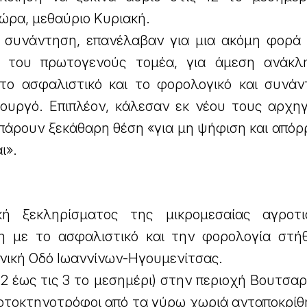
 ώρα, μεθαύριο Κυριακή.
συνάντηση, επανέλαβαν για μια ακόμη φορά 
 του πρωτογενούς τομέα, για άμεση ανάκλ
το ασφαλιστικό και το φορολογικό και συνάν
ουργό. Επιπλέον, κάλεσαν εκ νέου τους αρχη
πάρουν ξεκάθαρη θέση «για μη ψήφιση και απόρ
ι».
ά
κή ξεκληρίσματος της μικρομεσαίας αγροτ
η με το ασφαλιστικό και την φορολογία στή
νική Οδό Ιωαννίνων-Ηγουμενίτσας.
 12 έως τις 3 το μεσημέρι) στην περιοχή Βουτσα
ροτοκτηνοτρόφοι από τα γύρω χωριά ανταποκρίθ