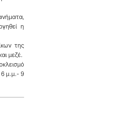
ανήματα,
ργηθεί η
ίκων της
αι μεζέ.
ποκλεισμό
 μ.μ.- 9