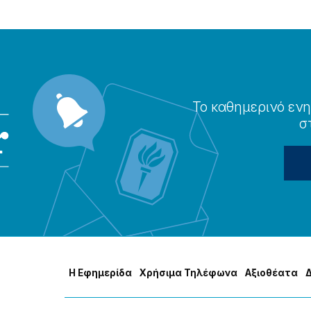
Το καθημερɩνό ενη
σ
Η Εφημερίδα
Χρήσɩμα Τηλέφωνα
Αξɩοθέατα