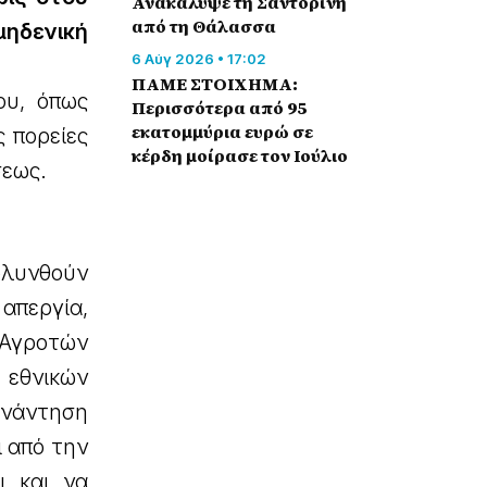
Ανακάλυψε τη Σαντορίνη
από τη Θάλασσα
μηδενική
6 Αύγ 2026 • 17:02
ΠΑΜΕ ΣΤΟΙΧΗΜΑ:
ου, όπως
Περισσότερα από 95
εκατομμύρια ευρώ σε
 πορείες
κέρδη μοίρασε τον Ιούλιο
σεως.
κολυνθούν
απεργία,
 Αγροτών
 εθνικών
υνάντηση
ι από την
ι και να