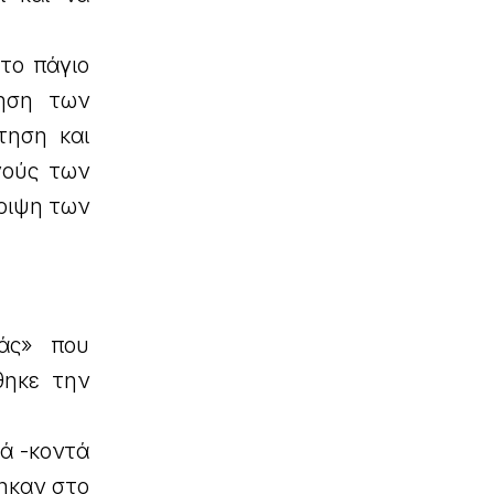
το πάγιο
ηση των
τηση και
γούς των
ριψη των
ιάς» που
θηκε την
ρά -κοντά
ηκαν στο