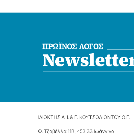
ΙΔΙΟΚΤΗΣΙΑ: Ι. & Ε. ΚΟΥΤΣΟΛΙΟΝΤΟΥ Ο.Ε.
Φ. Τζαβέλλα 11Β, 453 33 Ιωάννɩνα