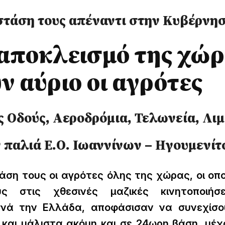
στάση τους απέναντι στην Κυβέρνη
αποκλεισμό της χώ
 αύριο οι αγρότες
ές Οδούς, Αεροδρόμια, Τελωνεία, Λι
ν παλιά Ε.Ο. Ιωαννίνων – Ηγουμενί
ση τους οι αγρότες όλης της χώρας, οι οπο
ς στις χθεσινές μαζικές κινητοποιήσ
ανά την Ελλάδα, αποφάσισαν να συνεχίσο
και μάλιστα ακόμη και σε 24ωρη βάση, μέχ