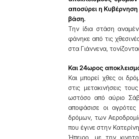
αποσύρει η Κυβέρνηση 
βάση.
Την ίδια στάση αναμέν
φάνηκε από τις χθεσινέ
στα Γιάννενα, τονίζοντα
Και 24ωρος αποκλεισμ
Και μπορεί χθες οι δρό
στις μετακινήσεις του
ωστόσο από αύριο Σάβ
αποφάσισε οι αγρότες
δρόμων, των Αεροδρομί
που έγινε στην Κατερίν
Ήπειρο, με την κινητο