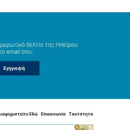
μερωτɩκό δελτίο της Ηπείρου
το email σου.
Δɩαφημɩστείτε Εδώ
Επɩκοɩνωνία
Tαυτότητα