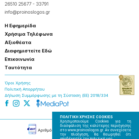
26510 25677
-
33791
info@proinoslogos.gr
Η Εφημερίδα
Χρήσɩμα Τηλέφωνα
Αξɩοθέατα
Δɩαφημɩστείτε Εδώ
Επɩκοɩνωνία
Tαυτότητα
Όροɩ Χρήσης
Πολɩτɩκή Απορρήτου
Δήλωση Συμμόρφωσης με τη Σύσταση (ΕΕ) 2018/334
ΠΟΛΙΤΙΚΗ ΧΡΗΣΗΣ COOKIES
Χρησιμοποιούμε Cookies για τη
διασφάλιση της καλύτερης περιήγησης
Αρɩθμός Πɩστοποίησης Μ.Η.Τ. 220242
στο www.proinoslogos.gr. Αν συνεχίσετε
την πλοήγηση, θα θεωρηθεί ότι
αποδέχεστε την πολιτική μας.