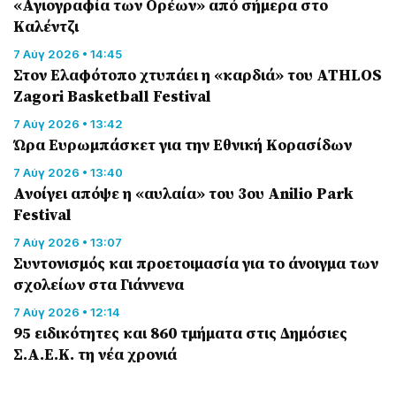
«Αγιογραφία των Ορέων» από σήμερα στο
Καλέντζι
7 Αύγ 2026 • 14:45
Στον Ελαφότοπο χτυπάει η «καρδιά» του ATHLOS
Zagori Basketball Festival
7 Αύγ 2026 • 13:42
Ώρα Ευρωμπάσκετ για την Εθνική Κορασίδων
7 Αύγ 2026 • 13:40
Ανοίγει απόψε η «αυλαία» του 3ου Anilio Park
Festival
7 Αύγ 2026 • 13:07
Συντονισμός και προετοιμασία για το άνοιγμα των
σχολείων στα Γιάννενα
7 Αύγ 2026 • 12:14
95 ειδικότητες και 860 τμήματα στις Δημόσιες
Σ.Α.Ε.Κ. τη νέα χρονιά