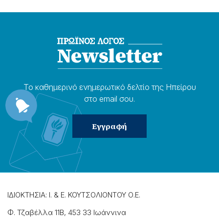
Το καθημερɩνό ενημερωτɩκό δελτίο της Ηπείρου
στο email σου.
ΙΔΙΟΚΤΗΣΙΑ: Ι. & Ε. ΚΟΥΤΣΟΛΙΟΝΤΟΥ Ο.Ε.
Φ. Τζαβέλλα 11Β, 453 33 Ιωάννɩνα