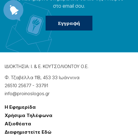
στο email σου.
ΙΔΙΟΚΤΗΣΙΑ: Ι. & Ε. ΚΟΥΤΣΟΛΙΟΝΤΟΥ Ο.Ε.
Φ. Τζαβέλλα 11Β, 453 33 Ιωάννɩνα
26510 25677
-
33791
info@proinoslogos.gr
Η Εφημερίδα
Χρήσɩμα Τηλέφωνα
Αξɩοθέατα
Δɩαφημɩστείτε Εδώ