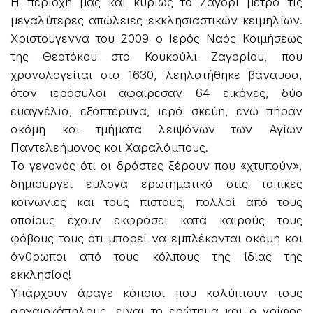
Η περιοχή μας και κυρίως το Ζαγόρι μετρά τις
μεγαλύτερες απώλειες εκκλησιαστικών κειμηλίων.
Χριστούγεννα του 2009 ο Ιερός Ναός Κοιμήσεως
της Θεοτόκου στο Κουκούλι Ζαγορίου, που
χρονολογείται στα 1630, λεηλατήθηκε βάναυσα,
όταν ιερόσυλοι αφαίρεσαν 64 εικόνες, δύο
ευαγγέλια, εξαπτέρυγα, ιερά σκεύη, ενώ πήραν
ακόμη και τμήματα λειψάνων των Αγίων
Παντελεήμονος και Χαραλάμπους.
Το γεγονός ότι οι δράστες ξέρουν που «χτυπούν»,
δημιουργεί εύλογα ερωτηματικά στις τοπικές
κοινωνίες και τους πιστούς, πολλοί από τους
οποίους έχουν εκφράσει κατά καιρούς τους
φόβους τους ότι μπορεί να εμπλέκονται ακόμη και
άνθρωποι από τους κόλπους της ίδιας της
εκκλησίας!
Υπάρχουν άραγε κάποιοι που καλύπτουν τους
αρχαιοκάπηλους, είναι το ερώτημα και ο γρίφος