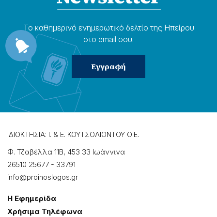
Το καθημερɩνό ενημερωτɩκό δελτίο της Ηπείρου
στο email σου.
ΙΔΙΟΚΤΗΣΙΑ: Ι. & Ε. ΚΟΥΤΣΟΛΙΟΝΤΟΥ Ο.Ε.
Φ. Τζαβέλλα 11Β, 453 33 Ιωάννɩνα
26510 25677
-
33791
info@proinoslogos.gr
Η Εφημερίδα
Χρήσɩμα Τηλέφωνα