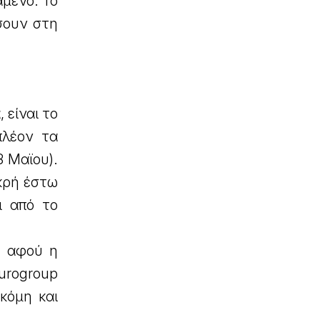
αμένο. Το
ήσουν στη
 είναι το
πλέον τα
8 Μαϊου).
ικρή έστω
ι από το
, αφού η
urogroup
κόμη και