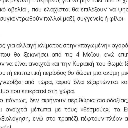
με μεγάλη... ακρίβεια, για να μην πάει τίποτε χ
ακό οβελία , που ελάχιστοι θα επιλέξουν να ψ
συγκεντρωθούν πολλοί μαζί, συγγενείς ή φίλοι.
ν
ς για αλλαγή κλίματος στην «παγωμένη» αγορά,
που θα ξεκινήσει από τις 4 Μαϊου, ενώ επι
 να είναι ανοιχτά και την Κυριακή του Θωμά (
αυτή εκπτωτική περίοδος θα δώσει μια ακόμη μ
γνωρίζει από τώρα, αφού όλα εξαρτώνται κα
λίμα που επικρατεί στη χώρα.
α πάντως, δεν αφήνουν περιθώρια αισιοδοξίας
ι ανοιχτά μέτωπα με τους «θεσμούς», το E
 αξιολόγηση, ενώ στο τραπέζι πέφτουν πλέον α
γές!