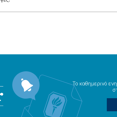
Το καθημερɩνό ενη
σ