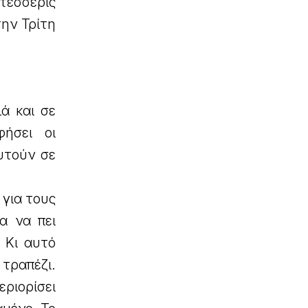
τέσσερις
την Τρίτη
ά και σε
ήσει οι
ευτούν σε
 για τους
α να πει
. Κι αυτό
 τραπέζι.
εριορίσει