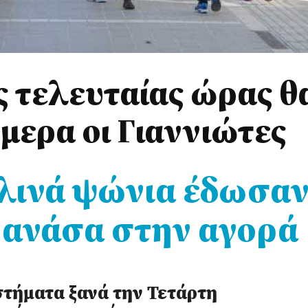
ς τελευταίας ώρας θ
μερα οι Γιαννιώτες
λινά ψώνια έδωσα
ή ανάσα στην αγορά
στήματα ξανά την Τετάρτη