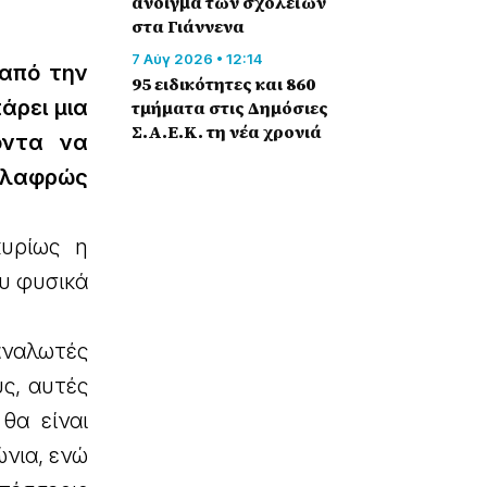
άνοιγμα των σχολείων
στα Γιάννενα
7 Αύγ 2026 • 12:14
 από την
95 ειδικότητες και 860
άρει μια
τμήματα στις Δημόσιες
Σ.Α.Ε.Κ. τη νέα χρονιά
όντα να
 ελαφρώς
κυρίως η
υ φυσικά
αναλωτές
ς, αυτές
θα είναι
ώνια, ενώ