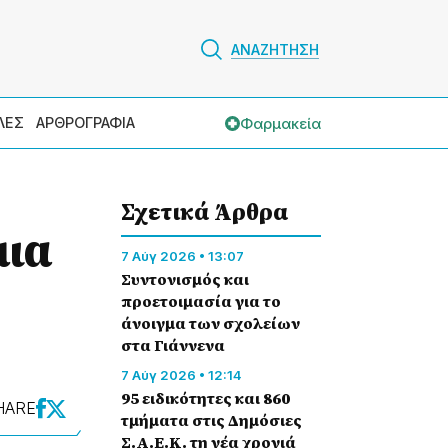
ΑΝΑΖΗΤΗΣΗ
Φαρμακεία
ΛΕΣ
ΑΡΘΡΟΓΡΑΦΙΑ
Σχετικά Άρθρα
μια
7 Αύγ 2026 • 13:07
Συντονισμός και
προετοιμασία για το
άνοιγμα των σχολείων
στα Γιάννενα
7 Αύγ 2026 • 12:14
95 ειδικότητες και 860
HARE
τμήματα στις Δημόσιες
Σ.Α.Ε.Κ. τη νέα χρονιά