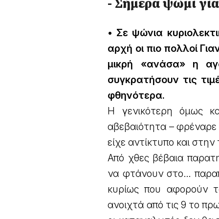
- Σήμερα ψωμί για
• Σε ψώνια κυριολεκτ
αρχή οι πιο πολλοί Γι
μικρή «ανάσα» η αγ
συγκρατήσουν τις τιμέ
φθηνότερα.
Η γενικότερη όμως κ
αβεβαιότητα – φρέναρε 
είχε αντίκτυπο και στην
Από χθες βέβαια παρατ
να φτάνουν στο… παραπ
κυρίως που αφορούν το
ανοιχτά από τις 9 το πρω