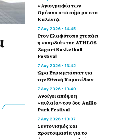
«Αγιογραφία των
Ορέων» από σήμερα στο
Καλέντζι
7 Αύγ 2026 • 14:45
α
Στον Ελαφότοπο χτυπάει
η «καρδιά» του ATHLOS
Zagori Basketball
Festival
7 Αύγ 2026 • 13:42
Ώρα Ευρωμπάσκετ για
ν
την Εθνική Κορασίδων
7 Αύγ 2026 • 13:40
Ανοίγει απόψε η
«αυλαία» του 3ου Anilio
Park Festival
7 Αύγ 2026 • 13:07
Συντονισμός και
προετοιμασία για το