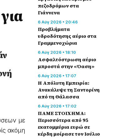
πεζοδρόμων στα
 για
Γιάννενα
6 Αύγ 2026 • 20:46
Προβλήματα
υδροδότησης αύριο στα
Γραμμενοχώρια
άν
6 Αύγ 2026 • 18:10
Ασφαλτόστρωση αύριο
μπροστά στην «Όαση»
ονή
6 Αύγ 2026 • 17:07
Η Απόλυτη Εμπειρία:
Ανακάλυψε τη Σαντορίνη
από τη Θάλασσα
6 Αύγ 2026 • 17:02
ΠΑΜΕ ΣΤΟΙΧΗΜΑ:
Περισσότερα από 95
ύσεων με
εκατομμύρια ευρώ σε
ίς ακόμη
κέρδη μοίρασε τον Ιούλιο