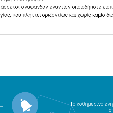
τάσσεται αναφανδόν εναντίον οποιοδήποτε εισπ
ας, που πλήττει οριζοντίως και χωρίς καμία δι
Το καθημερɩνό ενη
σ