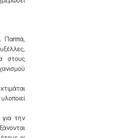
ξημερώσει
. Παππά,
υξέλλες,
α στους
χανισμού
κτιμάται
 υλοποιεί
 για την
άνονται
έτους οι