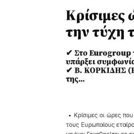
Κρίσιμες 
την τύχη 
✔ Στο Eurogroup τ
υπάρξει συμφωνία
✔ Β. ΚΟΡΚΙΔΗΣ (Ε
της…
• Κρίσιμες οι ώρες πο
τους Ευρωπαίους εταίρο