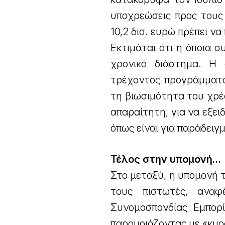
υποχρεώσεις προς τους 
10,2 δισ. ευρώ πρέπει ν
Εκτιμάται ότι η όποια 
χρονικό διάστημα. Η 
τρέχοντος προγράμματο
τη βιωσιμότητα του χρέ
απαραίτητη, για να εξει
όπως είναι για παράδει
Τέλος στην υπομονή…
Στο μεταξύ, η υπομονή 
τους πιστωτές, ανα
Συνομοσπονδίας Εμπορί
παρομοιάζοντας με «κυοφ