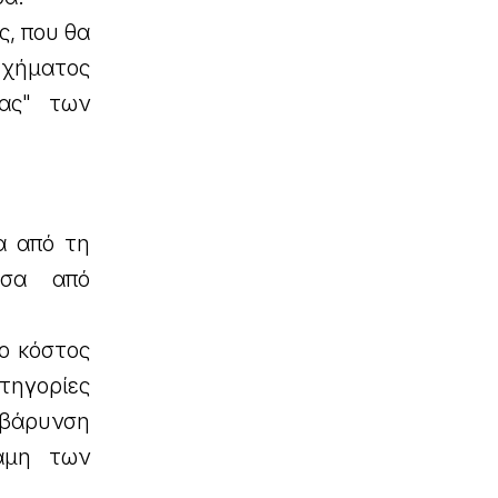
ς, που θα
τυχήματος
ας" των
α από τη
έσα από
ο κόστος
τηγορίες
ιβάρυνση
αμη των