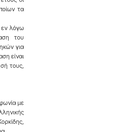
οποίων τα
ο εν λόγω
ταση του
ηκών για
αση είναι
ησή τους,
μφωνία με
ληνικής
ορκίδης,
ρα.