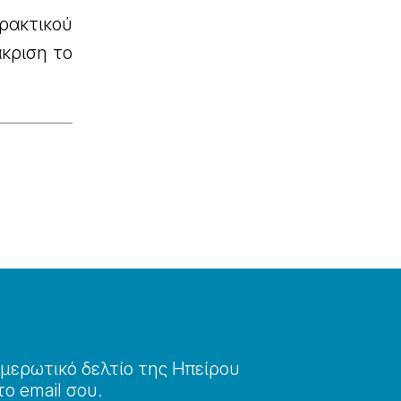
ρακτικού
άκριση το
μερωτɩκό δελτίο της Ηπείρου
το email σου.