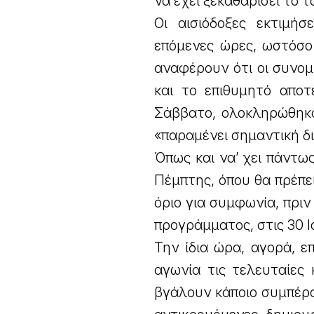
να έχει ξεκαθαρίσει το τ
Οι αισιόδοξες εκτιμή
επόμενες ώρες, ωστόσο
αναφέρουν ότι οι συνομι
και το επιθυμητό αποτ
Σάββατο, ολοκληρώθηκα
«παραμένει σημαντική δ
Όπως και να’ χει πάντω
Πέμπτης, όπου θα πρέπει
όριο για συμφωνία, πρι
προγράμματος, στις 30 Ι
Την ίδια ώρα, αγορά, 
αγωνία τις τελευταίες
βγάλουν κάποιο συμπέρα