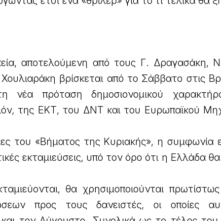
γώντας έτσι ένα «θρίλερ» για το τι τελικά θα 
εία, αποτελούμενη από τους Γ. Δραγασάκη, Ν
 Χουλιαράκη βρίσκεται από το Σάββατο στις Βρ
τη νέα πρόταση δημοσιονομικού χαρακτήρ
ιόν, της ΕΚΤ, του ΔΝΤ και του Ευρωπαϊκού Μη
ς του «Βήματος της Κυριακής», η συμφωνία ε
ικές εκταμιεύσεις, υπό τον όρο ότι η Ελλάδα θα
ταμιεύονται, θα χρησιμοποιούνται πρωτίστως
εων προς τους δανειστές, οι οποίες αυξ
 και τον Αύγουστο. Συνολικά ως το τέλος του 