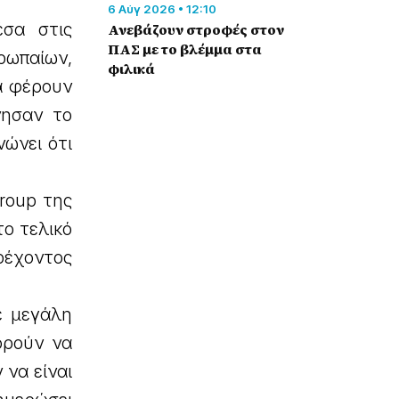
6 Αύγ 2026 • 12:10
έσα στις
Ανεβάζουν στροφές στον
ΠΑΣ με το βλέμμα στα
ρωπαίων,
φιλικά
θα φέρουν
νησαν το
ώνει ότι
group της
το τελικό
ρέχοντος
ε μεγάλη
ορούν να
 να είναι